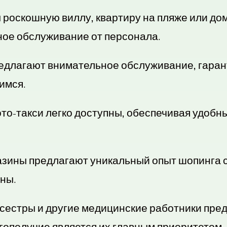
 роскошную виллу, квартиру на пляже или до
ное обслуживание от персонала.
едлагают внимательное обслуживание, гаран
имся.
мото-такси легко доступны, обеспечивая удобн
азины предлагают уникальный опыт шопинга 
ены.
сестры и другие медицинские работники пр
агополучие является их главным приоритетом.