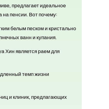
иве, предлагает идеальное
 на пенсии. Вот почему:
гким белым песком и кристально
нечных ванн и купания.
а Хин является раем для
едленный темп жизни
ниц и клиник, предлагающих