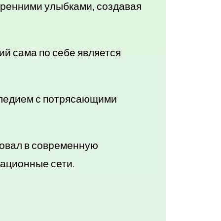
кренними улыбками, создавая
ий сама по себе является
следием с потрясающими
ровал в современную
кационные сети.