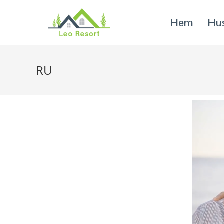
Hem
Hus
RU