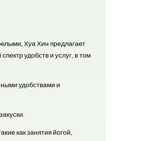
релыми, Хуа Хин предлагает
пектр удобств и услуг, в том
нными удобствами и
закуски.
кие как занятия йогой,