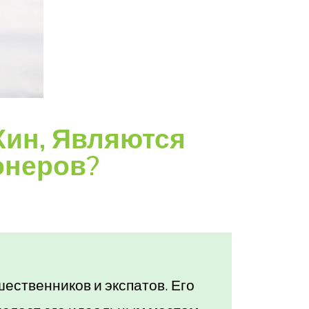
Хин, Являются
онеров?
ественников и экспатов. Его