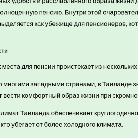
ых удобств и расслабленного образа жизни 
 полноценную пенсию. Внутри этой очаровател
выделяется как убежище для пенсионеров, ко
сти
 места для пенсии проистекает из нескольки
 многими западными странами, в Таиланде з
ет вести комфортный образ жизни при скромн
лимат Таиланда обеспечивает круглогодичное
кто убегает от более холодного климата.